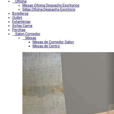
Oficina
Mesas Oficina Despacho Escritorios
Sillas Oficina Despacho Escritorio
Botelleros
Outlet
Estanterias
Sofas Cama
Perchas
Salon Comedor
Mesas
Mesas de Comedor Salon
Mesas de Centro