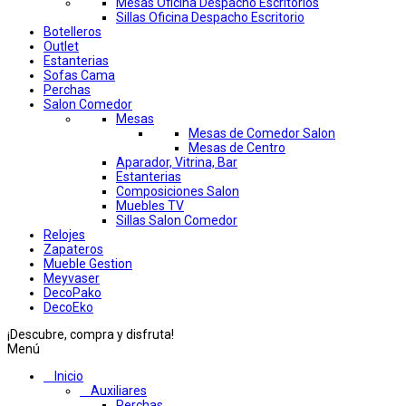
Mesas Oficina Despacho Escritorios
Sillas Oficina Despacho Escritorio
Botelleros
Outlet
Estanterias
Sofas Cama
Perchas
Salon Comedor
Mesas
Mesas de Comedor Salon
Mesas de Centro
Aparador, Vitrina, Bar
Estanterias
Composiciones Salon
Muebles TV
Sillas Salon Comedor
Relojes
Zapateros
Mueble Gestion
Meyvaser
DecoPako
DecoEko
¡Descubre, compra y disfruta!
Menú
Inicio
Auxiliares
Perchas