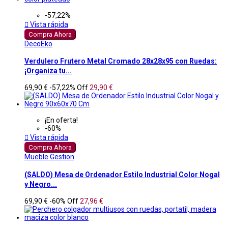
-57,22%

Vista rápida
Compra Ahora
DecoEko
Verdulero Frutero Metal Cromado 28x28x95 con Ruedas:
¡Organiza tu...
69,90 €
-57,22%
Off
29,90 €
¡En oferta!
-60%

Vista rápida
Compra Ahora
Mueble Gestion
(SALDO) Mesa de Ordenador Estilo Industrial Color Nogal
y Negro...
69,90 €
-60%
Off
27,96 €