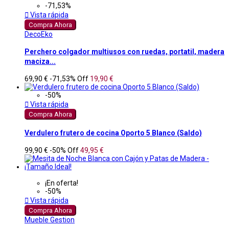
-71,53%

Vista rápida
Compra Ahora
DecoEko
Perchero colgador multiusos con ruedas, portatil, madera
maciza...
69,90 €
-71,53%
Off
19,90 €
-50%

Vista rápida
Compra Ahora
Verdulero frutero de cocina Oporto 5 Blanco (Saldo)
99,90 €
-50%
Off
49,95 €
¡En oferta!
-50%

Vista rápida
Compra Ahora
Mueble Gestion