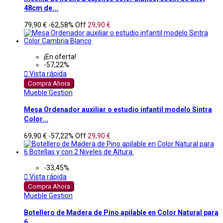
48cm de...
79,90 €
-62,58%
Off
29,90 €
¡En oferta!
-57,22%

Vista rápida
Compra Ahora
Mueble Gestion
Mesa Ordenador auxiliar o estudio infantil modelo Sintra
Color...
69,90 €
-57,22%
Off
29,90 €
-33,45%

Vista rápida
Compra Ahora
Mueble Gestion
Botellero de Madera de Pino apilable en Color Natural para
6...