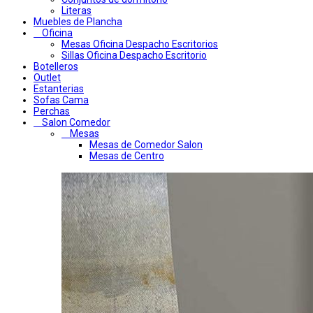
Literas
Muebles de Plancha
Oficina
Mesas Oficina Despacho Escritorios
Sillas Oficina Despacho Escritorio
Botelleros
Outlet
Estanterias
Sofas Cama
Perchas
Salon Comedor
Mesas
Mesas de Comedor Salon
Mesas de Centro