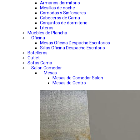
Armarios dormitorio
Mesillas de noche
Comodas y Sinfonieres
Cabeceros de Cama
Conjuntos de dormitorio
Literas
Muebles de Plancha
Oficina
Mesas Oficina Despacho Escritorios
Sillas Oficina Despacho Escritorio
Botelleros
Outlet
Sofas Cama
Salon Comedor
Mesas
Mesas de Comedor Salon
Mesas de Centro