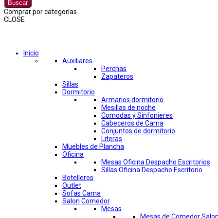
Buscar
Comprar por categorías
CLOSE
Comprar por categorías
Inicio
Auxiliares
Perchas
Zapateros
Sillas
Dormitorio
Armarios dormitorio
Mesillas de noche
Comodas y Sinfonieres
Cabeceros de Cama
Conjuntos de dormitorio
Literas
Muebles de Plancha
Oficina
Mesas Oficina Despacho Escritorios
Sillas Oficina Despacho Escritorio
Botelleros
Outlet
Sofas Cama
Salon Comedor
Mesas
Mesas de Comedor Salo