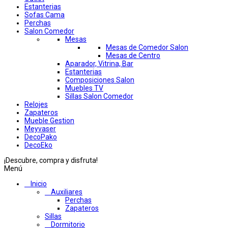
Estanterias
Sofas Cama
Perchas
Salon Comedor
Mesas
Mesas de Comedor Salon
Mesas de Centro
Aparador, Vitrina, Bar
Estanterias
Composiciones Salon
Muebles TV
Sillas Salon Comedor
Relojes
Zapateros
Mueble Gestion
Meyvaser
DecoPako
DecoEko
¡Descubre, compra y disfruta!
Menú
Inicio
Auxiliares
Perchas
Zapateros
Sillas
Dormitorio