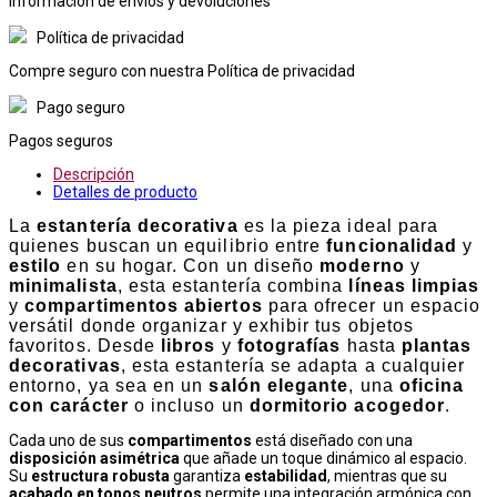
Informacion de envios y devoluciones
Política de privacidad
Compre seguro con nuestra Política de privacidad
Pago seguro
Pagos seguros
Descripción
Detalles de producto
La
estantería decorativa
es la pieza ideal para
quienes buscan un equilibrio entre
funcionalidad
y
estilo
en su hogar. Con un diseño
moderno
y
minimalista
, esta estantería combina
líneas limpias
y
compartimentos abiertos
para ofrecer un espacio
versátil donde organizar y exhibir tus objetos
favoritos. Desde
libros
y
fotografías
hasta
plantas
decorativas
, esta estantería se adapta a cualquier
entorno, ya sea en un
salón elegante
, una
oficina
con carácter
o incluso un
dormitorio acogedor
.
Cada uno de sus
compartimentos
está diseñado con una
disposición asimétrica
que añade un toque dinámico al espacio.
Su
estructura robusta
garantiza
estabilidad
, mientras que su
acabado en tonos neutros
permite una integración armónica con