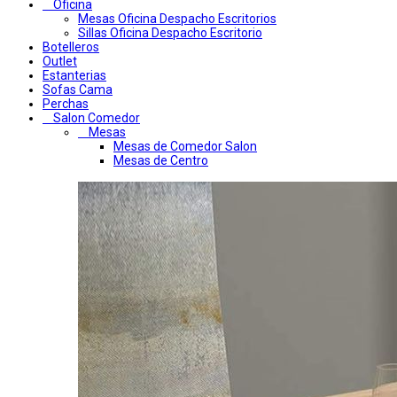
Oficina
Mesas Oficina Despacho Escritorios
Sillas Oficina Despacho Escritorio
Botelleros
Outlet
Estanterias
Sofas Cama
Perchas
Salon Comedor
Mesas
Mesas de Comedor Salon
Mesas de Centro