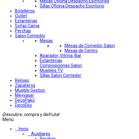
Mesas Oficina Despacho Escritorios
Sillas Oficina Despacho Escritorio
Botelleros
Outlet
Estanterias
Sofas Cama
Perchas
Salon Comedor
Mesas
Mesas de Comedor Salon
Mesas de Centro
Aparador, Vitrina, Bar
Estanterias
Composiciones Salon
Muebles TV
Sillas Salon Comedor
Relojes
Zapateros
Mueble Gestion
Meyvaser
DecoPako
DecoEko
¡Descubre, compra y disfruta!
Menú
Inicio
Auxiliares
Perchas