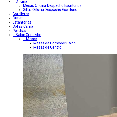
Oficina
Mesas Oficina Despacho Escritorios
Sillas Oficina Despacho Escritorio
Botelleros
Outlet
Estanterias
Sofas Cama
Perchas
Salon Comedor
Mesas
Mesas de Comedor Salon
Mesas de Centro