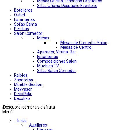
Mesas Oficina Despacho Escritorios
Sillas Oficina Despacho Escritorio
Botelleros
Outlet
Estanterias
Sofas Cama
Perchas
Salon Comedor
Mesas
Mesas de Comedor Salon
Mesas de Centro
Aparador, Vitrina, Bar
Estanterias
Composiciones Salon
Muebles TV
Sillas Salon Comedor
Relojes
Zapateros
Mueble Gestion
Meyvaser
DecoPako
DecoEko
¡Descubre, compra y disfruta!
Menú
Inicio
Auxiliares
Perchas