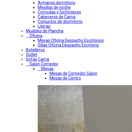
Armarios dormitorio
Mesillas de noche
Comodas y Sinfonieres
Cabeceros de Cama
Conjuntos de dormitorio
Literas
Muebles de Plancha
Oficina
Mesas Oficina Despacho Escritorios
Sillas Oficina Despacho Escritorio
Botelleros
Outlet
Sofas Cama
Salon Comedor
Mesas
Mesas de Comedor Salon
Mesas de Centro