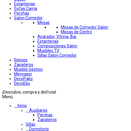
Estanterias
Sofas Cama
Perchas
Salon Comedor
Mesas
Mesas de Comedor Salon
Mesas de Centro
Aparador, Vitrina, Bar
Estanterias
Composiciones Salon
Muebles TV
Sillas Salon Comedor
Relojes
Zapateros
Mueble Gestion
Meyvaser
DecoPako
DecoEko
¡Descubre, compra y disfruta!
Menú
Inicio
Auxiliares
Perchas
Zapateros
Sillas
Dormitorio