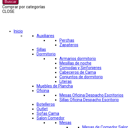
Buscar
Comprar por categorías
CLOSE
Comprar por categorías
Inicio
Auxiliares
Perchas
Zapateros
Sillas
Dormitorio
Armarios dormitorio
Mesillas de noche
Comodas y Sinfonieres
Cabeceros de Cama
Conjuntos de dormitorio
Literas
Muebles de Plancha
Oficina
Mesas Oficina Despacho Escritorios
Sillas Oficina Despacho Escritorio
Botelleros
Outlet
Sofas Cama
Salon Comedor
Mesas
Mesas de Comedor Salo