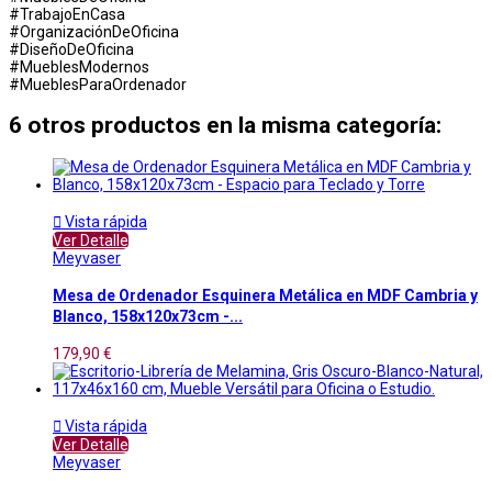
#TrabajoEnCasa
#OrganizaciónDeOficina
#DiseñoDeOficina
#MueblesModernos
#MueblesParaOrdenador
6 otros productos en la misma categoría:

Vista rápida
Ver Detalle
Meyvaser
Mesa de Ordenador Esquinera Metálica en MDF Cambria y
Blanco, 158x120x73cm -...
179,90 €

Vista rápida
Ver Detalle
Meyvaser