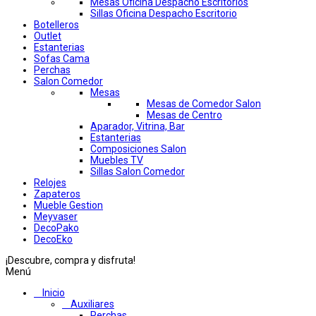
Mesas Oficina Despacho Escritorios
Sillas Oficina Despacho Escritorio
Botelleros
Outlet
Estanterias
Sofas Cama
Perchas
Salon Comedor
Mesas
Mesas de Comedor Salon
Mesas de Centro
Aparador, Vitrina, Bar
Estanterias
Composiciones Salon
Muebles TV
Sillas Salon Comedor
Relojes
Zapateros
Mueble Gestion
Meyvaser
DecoPako
DecoEko
¡Descubre, compra y disfruta!
Menú
Inicio
Auxiliares
Perchas