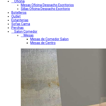
Oficina
Mesas Oficina Despacho Escritorios
Sillas Oficina Despacho Escritorio
Botelleros
Outlet
Estanterias
Sofas Cama
Perchas
Salon Comedor
Mesas
Mesas de Comedor Salon
Mesas de Centro