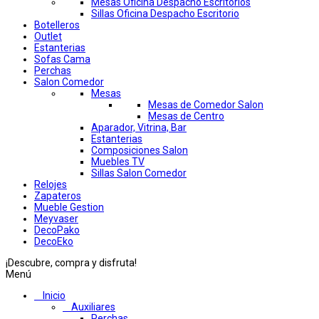
Mesas Oficina Despacho Escritorios
Sillas Oficina Despacho Escritorio
Botelleros
Outlet
Estanterias
Sofas Cama
Perchas
Salon Comedor
Mesas
Mesas de Comedor Salon
Mesas de Centro
Aparador, Vitrina, Bar
Estanterias
Composiciones Salon
Muebles TV
Sillas Salon Comedor
Relojes
Zapateros
Mueble Gestion
Meyvaser
DecoPako
DecoEko
¡Descubre, compra y disfruta!
Menú
Inicio
Auxiliares
Perchas