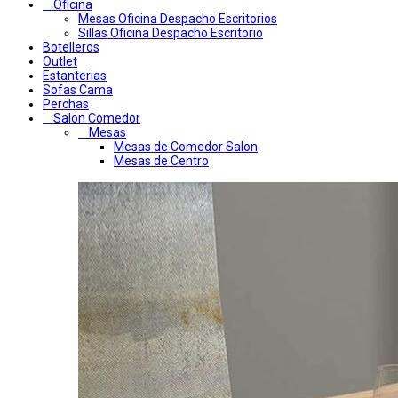
Oficina
Mesas Oficina Despacho Escritorios
Sillas Oficina Despacho Escritorio
Botelleros
Outlet
Estanterias
Sofas Cama
Perchas
Salon Comedor
Mesas
Mesas de Comedor Salon
Mesas de Centro