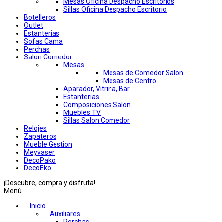
Mesas Oficina Despacho Escritorios
Sillas Oficina Despacho Escritorio
Botelleros
Outlet
Estanterias
Sofas Cama
Perchas
Salon Comedor
Mesas
Mesas de Comedor Salon
Mesas de Centro
Aparador, Vitrina, Bar
Estanterias
Composiciones Salon
Muebles TV
Sillas Salon Comedor
Relojes
Zapateros
Mueble Gestion
Meyvaser
DecoPako
DecoEko
¡Descubre, compra y disfruta!
Menú
Inicio
Auxiliares
Perchas