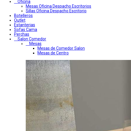
Oficina
Mesas Oficina Despacho Escritorios
Sillas Oficina Despacho Escritorio
Botelleros
Outlet
Estanterias
Sofas Cama
Perchas
Salon Comedor
Mesas
Mesas de Comedor Salon
Mesas de Centro