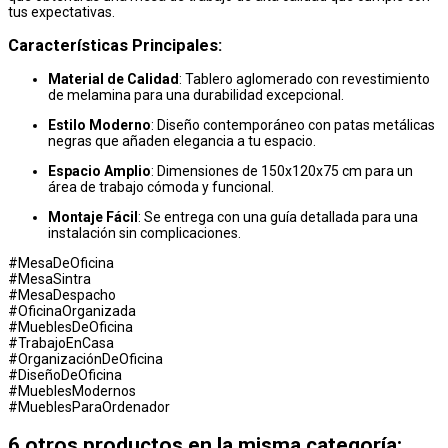
tus expectativas.
Características Principales:
Material de Calidad
: Tablero aglomerado con revestimiento
de melamina para una durabilidad excepcional.
Estilo Moderno
: Diseño contemporáneo con patas metálicas
negras que añaden elegancia a tu espacio.
Espacio Amplio
: Dimensiones de 150x120x75 cm para un
área de trabajo cómoda y funcional.
Montaje Fácil
: Se entrega con una guía detallada para una
instalación sin complicaciones.
#MesaDeOficina
#MesaSintra
#MesaDespacho
#OficinaOrganizada
#MueblesDeOficina
#TrabajoEnCasa
#OrganizaciónDeOficina
#DiseñoDeOficina
#MueblesModernos
#MueblesParaOrdenador
6 otros productos en la misma categoría: