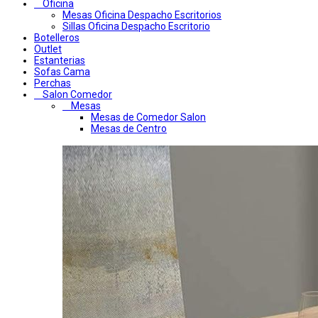
Oficina
Mesas Oficina Despacho Escritorios
Sillas Oficina Despacho Escritorio
Botelleros
Outlet
Estanterias
Sofas Cama
Perchas
Salon Comedor
Mesas
Mesas de Comedor Salon
Mesas de Centro