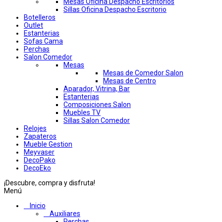
Mesas Oficina Despacho Escritorios
Sillas Oficina Despacho Escritorio
Botelleros
Outlet
Estanterias
Sofas Cama
Perchas
Salon Comedor
Mesas
Mesas de Comedor Salon
Mesas de Centro
Aparador, Vitrina, Bar
Estanterias
Composiciones Salon
Muebles TV
Sillas Salon Comedor
Relojes
Zapateros
Mueble Gestion
Meyvaser
DecoPako
DecoEko
¡Descubre, compra y disfruta!
Menú
Inicio
Auxiliares
Perchas