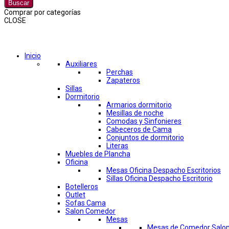
Buscar
Comprar por categorías
CLOSE
Comprar por categorías
Inicio
Auxiliares
Perchas
Zapateros
Sillas
Dormitorio
Armarios dormitorio
Mesillas de noche
Comodas y Sinfonieres
Cabeceros de Cama
Conjuntos de dormitorio
Literas
Muebles de Plancha
Oficina
Mesas Oficina Despacho Escritorios
Sillas Oficina Despacho Escritorio
Botelleros
Outlet
Sofas Cama
Salon Comedor
Mesas
Mesas de Comedor Salo