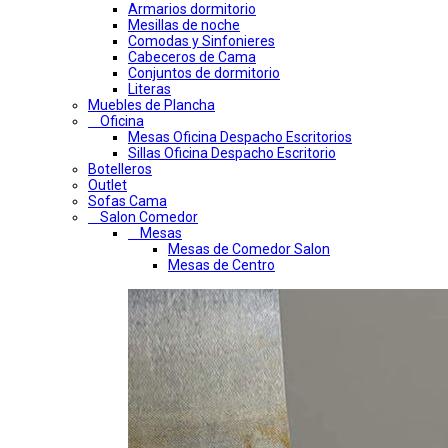
Armarios dormitorio
Mesillas de noche
Comodas y Sinfonieres
Cabeceros de Cama
Conjuntos de dormitorio
Literas
Muebles de Plancha
Oficina
Mesas Oficina Despacho Escritorios
Sillas Oficina Despacho Escritorio
Botelleros
Outlet
Sofas Cama
Salon Comedor
Mesas
Mesas de Comedor Salon
Mesas de Centro