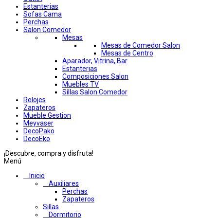
Estanterias
Sofas Cama
Perchas
Salon Comedor
Mesas
Mesas de Comedor Salon
Mesas de Centro
Aparador, Vitrina, Bar
Estanterias
Composiciones Salon
Muebles TV
Sillas Salon Comedor
Relojes
Zapateros
Mueble Gestion
Meyvaser
DecoPako
DecoEko
¡Descubre, compra y disfruta!
Menú
Inicio
Auxiliares
Perchas
Zapateros
Sillas
Dormitorio