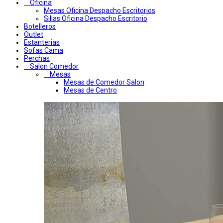
Oficina
Mesas Oficina Despacho Escritorios
Sillas Oficina Despacho Escritorio
Botelleros
Outlet
Estanterias
Sofas Cama
Perchas
Salon Comedor
Mesas
Mesas de Comedor Salon
Mesas de Centro