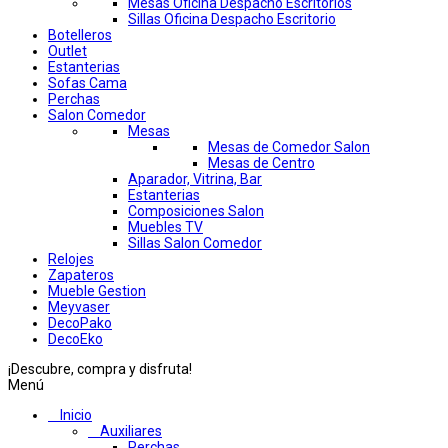
Mesas Oficina Despacho Escritorios
Sillas Oficina Despacho Escritorio
Botelleros
Outlet
Estanterias
Sofas Cama
Perchas
Salon Comedor
Mesas
Mesas de Comedor Salon
Mesas de Centro
Aparador, Vitrina, Bar
Estanterias
Composiciones Salon
Muebles TV
Sillas Salon Comedor
Relojes
Zapateros
Mueble Gestion
Meyvaser
DecoPako
DecoEko
¡Descubre, compra y disfruta!
Menú
Inicio
Auxiliares
Perchas