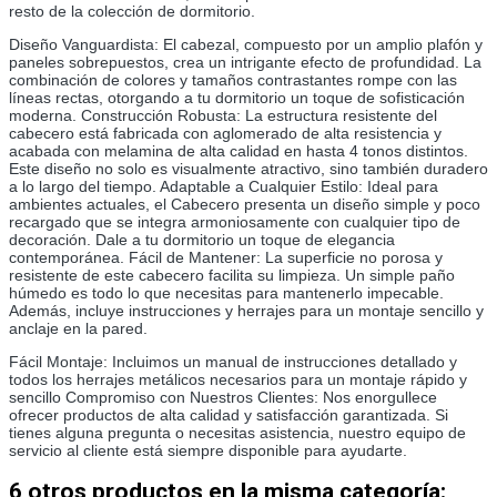
resto de la colección de dormitorio.
Diseño Vanguardista: El cabezal, compuesto por un amplio plafón y 
paneles sobrepuestos, crea un intrigante efecto de profundidad. La 
combinación de colores y tamaños contrastantes rompe con las 
líneas rectas, otorgando a tu dormitorio un toque de sofisticación 
moderna. Construcción Robusta: La estructura resistente del 
cabecero está fabricada con aglomerado de alta resistencia y 
acabada con melamina de alta calidad en hasta 4 tonos distintos. 
Este diseño no solo es visualmente atractivo, sino también duradero 
a lo largo del tiempo. Adaptable a Cualquier Estilo: Ideal para 
ambientes actuales, el Cabecero presenta un diseño simple y poco 
recargado que se integra armoniosamente con cualquier tipo de 
decoración. Dale a tu dormitorio un toque de elegancia 
contemporánea. Fácil de Mantener: La superficie no porosa y 
resistente de este cabecero facilita su limpieza. Un simple paño 
húmedo es todo lo que necesitas para mantenerlo impecable. 
Además, incluye instrucciones y herrajes para un montaje sencillo y 
anclaje en la pared. 
Fácil Montaje: Incluimos un manual de instrucciones detallado y 
todos los herrajes metálicos necesarios para un montaje rápido y 
sencillo Compromiso con Nuestros Clientes: Nos enorgullece 
ofrecer productos de alta calidad y satisfacción garantizada. Si 
tienes alguna pregunta o necesitas asistencia, nuestro equipo de 
servicio al cliente está siempre disponible para ayudarte.
6 otros productos en la misma categoría: