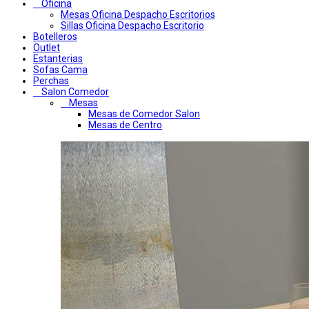
Oficina
Mesas Oficina Despacho Escritorios
Sillas Oficina Despacho Escritorio
Botelleros
Outlet
Estanterias
Sofas Cama
Perchas
Salon Comedor
Mesas
Mesas de Comedor Salon
Mesas de Centro