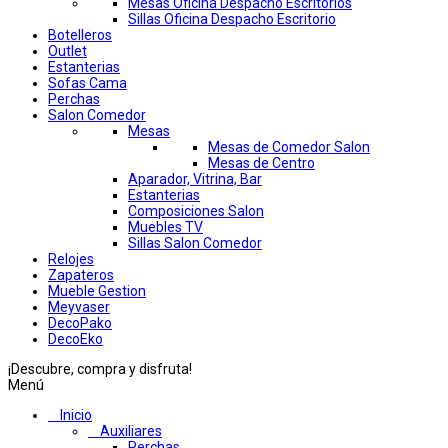
Mesas Oficina Despacho Escritorios
Sillas Oficina Despacho Escritorio
Botelleros
Outlet
Estanterias
Sofas Cama
Perchas
Salon Comedor
Mesas
Mesas de Comedor Salon
Mesas de Centro
Aparador, Vitrina, Bar
Estanterias
Composiciones Salon
Muebles TV
Sillas Salon Comedor
Relojes
Zapateros
Mueble Gestion
Meyvaser
DecoPako
DecoEko
¡Descubre, compra y disfruta!
Menú
Inicio
Auxiliares
Perchas