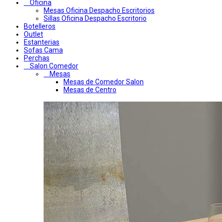
Oficina
Mesas Oficina Despacho Escritorios
Sillas Oficina Despacho Escritorio
Botelleros
Outlet
Estanterias
Sofas Cama
Perchas
Salon Comedor
Mesas
Mesas de Comedor Salon
Mesas de Centro