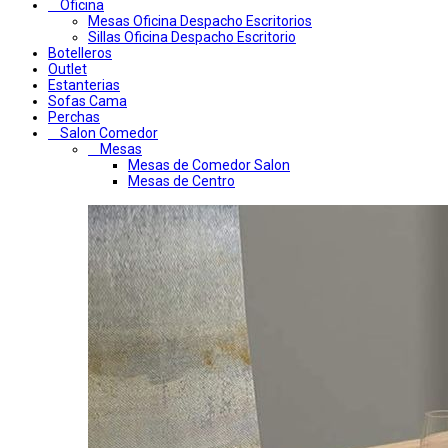
Oficina
Mesas Oficina Despacho Escritorios
Sillas Oficina Despacho Escritorio
Botelleros
Outlet
Estanterias
Sofas Cama
Perchas
Salon Comedor
Mesas
Mesas de Comedor Salon
Mesas de Centro