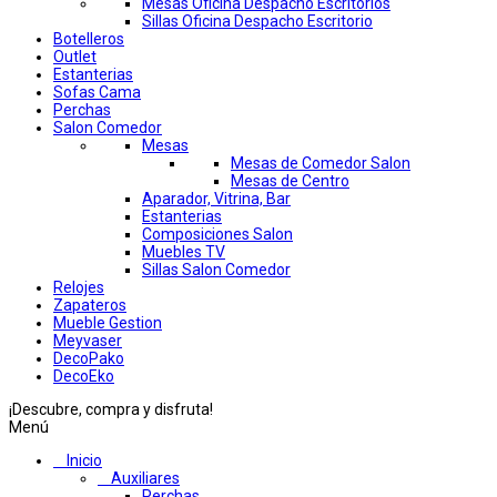
Mesas Oficina Despacho Escritorios
Sillas Oficina Despacho Escritorio
Botelleros
Outlet
Estanterias
Sofas Cama
Perchas
Salon Comedor
Mesas
Mesas de Comedor Salon
Mesas de Centro
Aparador, Vitrina, Bar
Estanterias
Composiciones Salon
Muebles TV
Sillas Salon Comedor
Relojes
Zapateros
Mueble Gestion
Meyvaser
DecoPako
DecoEko
¡Descubre, compra y disfruta!
Menú
Inicio
Auxiliares
Perchas