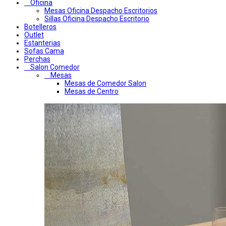
Oficina
Mesas Oficina Despacho Escritorios
Sillas Oficina Despacho Escritorio
Botelleros
Outlet
Estanterias
Sofas Cama
Perchas
Salon Comedor
Mesas
Mesas de Comedor Salon
Mesas de Centro