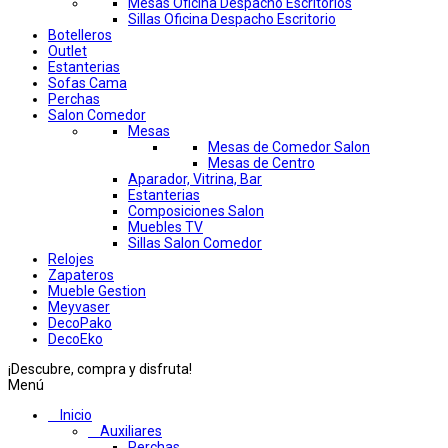
Mesas Oficina Despacho Escritorios
Sillas Oficina Despacho Escritorio
Botelleros
Outlet
Estanterias
Sofas Cama
Perchas
Salon Comedor
Mesas
Mesas de Comedor Salon
Mesas de Centro
Aparador, Vitrina, Bar
Estanterias
Composiciones Salon
Muebles TV
Sillas Salon Comedor
Relojes
Zapateros
Mueble Gestion
Meyvaser
DecoPako
DecoEko
¡Descubre, compra y disfruta!
Menú
Inicio
Auxiliares
Perchas