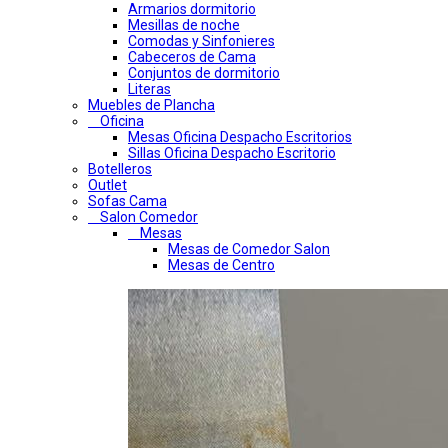
Armarios dormitorio
Mesillas de noche
Comodas y Sinfonieres
Cabeceros de Cama
Conjuntos de dormitorio
Literas
Muebles de Plancha
Oficina
Mesas Oficina Despacho Escritorios
Sillas Oficina Despacho Escritorio
Botelleros
Outlet
Sofas Cama
Salon Comedor
Mesas
Mesas de Comedor Salon
Mesas de Centro