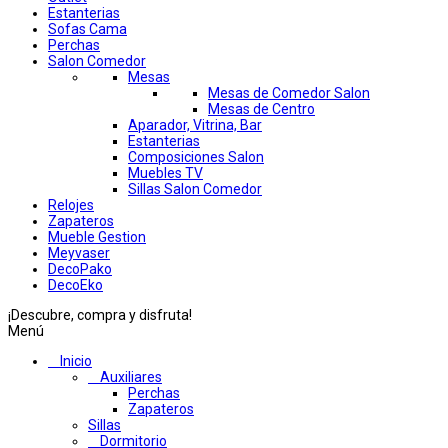
Estanterias
Sofas Cama
Perchas
Salon Comedor
Mesas
Mesas de Comedor Salon
Mesas de Centro
Aparador, Vitrina, Bar
Estanterias
Composiciones Salon
Muebles TV
Sillas Salon Comedor
Relojes
Zapateros
Mueble Gestion
Meyvaser
DecoPako
DecoEko
¡Descubre, compra y disfruta!
Menú
Inicio
Auxiliares
Perchas
Zapateros
Sillas
Dormitorio