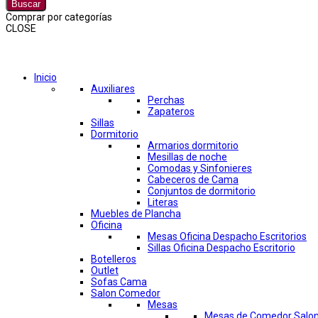
Buscar
Comprar por categorías
CLOSE
Comprar por categorías
Inicio
Auxiliares
Perchas
Zapateros
Sillas
Dormitorio
Armarios dormitorio
Mesillas de noche
Comodas y Sinfonieres
Cabeceros de Cama
Conjuntos de dormitorio
Literas
Muebles de Plancha
Oficina
Mesas Oficina Despacho Escritorios
Sillas Oficina Despacho Escritorio
Botelleros
Outlet
Sofas Cama
Salon Comedor
Mesas
Mesas de Comedor Salo