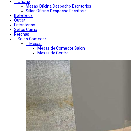
Oficina
Mesas Oficina Despacho Escritorios
Sillas Oficina Despacho Escritorio
Botelleros
Outlet
Estanterias
Sofas Cama
Perchas
Salon Comedor
Mesas
Mesas de Comedor Salon
Mesas de Centro