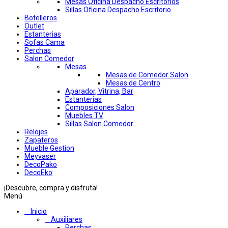
Mesas Oficina Despacho Escritorios
Sillas Oficina Despacho Escritorio
Botelleros
Outlet
Estanterias
Sofas Cama
Perchas
Salon Comedor
Mesas
Mesas de Comedor Salon
Mesas de Centro
Aparador, Vitrina, Bar
Estanterias
Composiciones Salon
Muebles TV
Sillas Salon Comedor
Relojes
Zapateros
Mueble Gestion
Meyvaser
DecoPako
DecoEko
¡Descubre, compra y disfruta!
Menú
Inicio
Auxiliares
Perchas