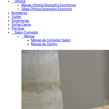
Oficina
Mesas Oficina Despacho Escritorios
Sillas Oficina Despacho Escritorio
Botelleros
Outlet
Estanterias
Sofas Cama
Perchas
Salon Comedor
Mesas
Mesas de Comedor Salon
Mesas de Centro