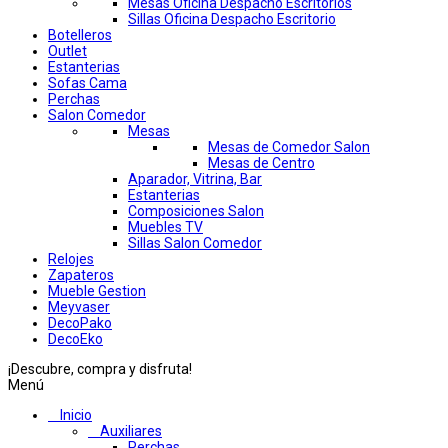
Mesas Oficina Despacho Escritorios
Sillas Oficina Despacho Escritorio
Botelleros
Outlet
Estanterias
Sofas Cama
Perchas
Salon Comedor
Mesas
Mesas de Comedor Salon
Mesas de Centro
Aparador, Vitrina, Bar
Estanterias
Composiciones Salon
Muebles TV
Sillas Salon Comedor
Relojes
Zapateros
Mueble Gestion
Meyvaser
DecoPako
DecoEko
¡Descubre, compra y disfruta!
Menú
Inicio
Auxiliares
Perchas