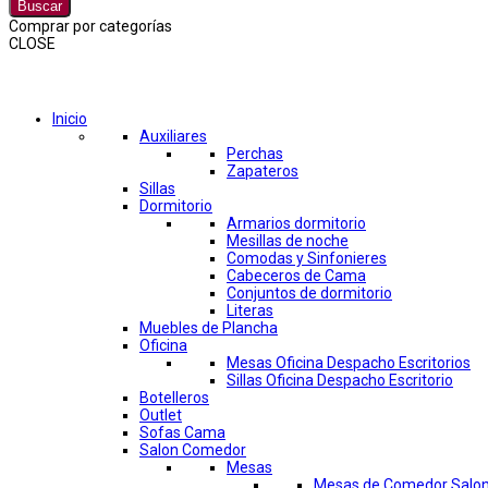
Buscar
Comprar por categorías
CLOSE
Comprar por categorías
Inicio
Auxiliares
Perchas
Zapateros
Sillas
Dormitorio
Armarios dormitorio
Mesillas de noche
Comodas y Sinfonieres
Cabeceros de Cama
Conjuntos de dormitorio
Literas
Muebles de Plancha
Oficina
Mesas Oficina Despacho Escritorios
Sillas Oficina Despacho Escritorio
Botelleros
Outlet
Sofas Cama
Salon Comedor
Mesas
Mesas de Comedor Salo