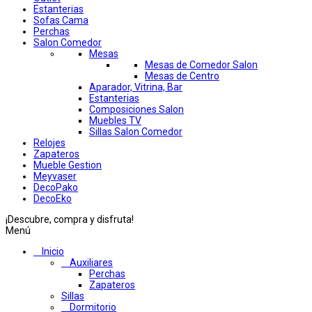
Estanterias
Sofas Cama
Perchas
Salon Comedor
Mesas
Mesas de Comedor Salon
Mesas de Centro
Aparador, Vitrina, Bar
Estanterias
Composiciones Salon
Muebles TV
Sillas Salon Comedor
Relojes
Zapateros
Mueble Gestion
Meyvaser
DecoPako
DecoEko
¡Descubre, compra y disfruta!
Menú
Inicio
Auxiliares
Perchas
Zapateros
Sillas
Dormitorio