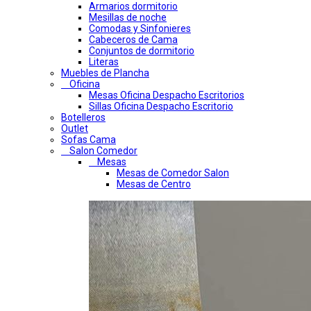
Armarios dormitorio
Mesillas de noche
Comodas y Sinfonieres
Cabeceros de Cama
Conjuntos de dormitorio
Literas
Muebles de Plancha
Oficina
Mesas Oficina Despacho Escritorios
Sillas Oficina Despacho Escritorio
Botelleros
Outlet
Sofas Cama
Salon Comedor
Mesas
Mesas de Comedor Salon
Mesas de Centro