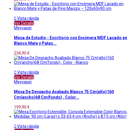

Vista rápida
Ver Detalle
Meyvaser
Mesa de Estudio - Escritorio con Encimera MDF Lacado en
Blanco Mate y Patas...
234,90 €

Vista rápida
Ver Detalle
Meyvaser
Mesa De Despacho Acabado Blanco 75 Cm(alto)160
Cm(ancho)68 Cm(fondo) , Color...
199,90 €

Vista rápida