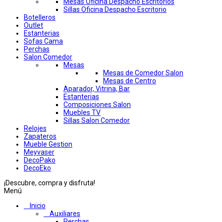
Mesas Oficina Despacho Escritorios
Sillas Oficina Despacho Escritorio
Botelleros
Outlet
Estanterias
Sofas Cama
Perchas
Salon Comedor
Mesas
Mesas de Comedor Salon
Mesas de Centro
Aparador, Vitrina, Bar
Estanterias
Composiciones Salon
Muebles TV
Sillas Salon Comedor
Relojes
Zapateros
Mueble Gestion
Meyvaser
DecoPako
DecoEko
¡Descubre, compra y disfruta!
Menú
Inicio
Auxiliares
Perchas