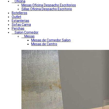
Oficina
Mesas Oficina Despacho Escritorios
Sillas Oficina Despacho Escritorio
Botelleros
Outlet
Estanterias
Sofas Cama
Perchas
Salon Comedor
Mesas
Mesas de Comedor Salon
Mesas de Centro